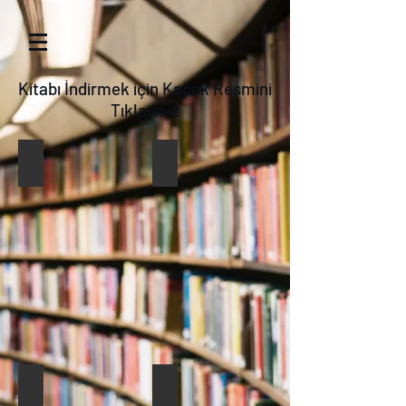
Kitabı İndirmek için Kapak Resmini
Tıklayınız
VI. Proceedings Book
V. Proceedings Book
IV. Proceedings Book
III. Proceedings Book