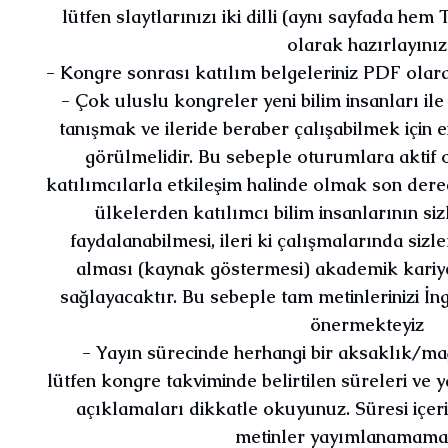
lütfen slaytlarınızı iki dilli (aynı sayfada hem
olarak hazırlayınız
- Kongre sonrası katılım belgeleriniz PDF olara
- Çok uluslu kongreler yeni bilim insanları il
tanışmak ve ileride beraber çalışabilmek için en
görülmelidir. Bu sebeple oturumlara aktif 
katılımcılarla etkileşim halinde olmak son derec
ülkelerden katılımcı bilim insanlarının si
faydalanabilmesi, ileri ki çalışmalarında sizl
alması (kaynak göstermesi) akademik kariye
sağlayacaktır. Bu sebeple tam metinlerinizi İn
önermekteyiz
- Yayın sürecinde herhangi bir aksaklık/m
lütfen kongre takviminde belirtilen süreleri ve y
açıklamaları dikkatle okuyunuz. Süresi içe
metinler yayımlanamama