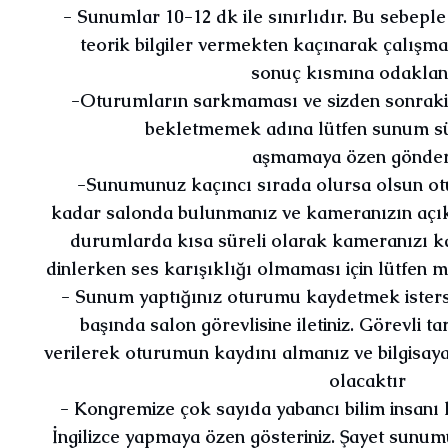
- Sunumlar 10-12 dk ile sınırlıdır. Bu sebeple
teorik bilgiler vermekten kaçınarak çalışma
sonuç kısmına odaklanı
-Oturumların sarkmaması ve sizden sonraki 
bekletmemek adına lütfen sunum sü
aşmamaya özen gönderi
-Sunumunuz kaçıncı sırada olursa olsun o
kadar salonda bulunmanız ve kameranızın açık 
durumlarda kısa süreli olarak kameranızı ka
dinlerken ses karışıklığı olmaması için lütfen
- Sunum yaptığınız oturumu kaydetmek ister
başında salon görevlisine iletiniz. Görevli ta
verilerek oturumun kaydını almanız ve bilgisa
olacaktır
- Kongremize çok sayıda yabancı bilim insanı k
İngilizce yapmaya özen gösteriniz. Şayet sun