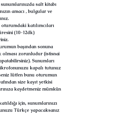
 sunumlarınızda salt kitabı
nızın amacı , bulgular ve
nız.
oturumdaki katılımcıları
resini (10-12dk)
niz.
turumun başından sonuna
olması zorunludur (istisnai
patabilirsiniz). Sunumları
 mikrofonunuzu kapalı tutunuz
seniz lütfen bunu oturumun
rafından size kayıt yetkisi
yarınıza kaydetmeniz mümkün
atıldığı için, sunumlarınızı
umunuzu Türkçe yapacaksanız