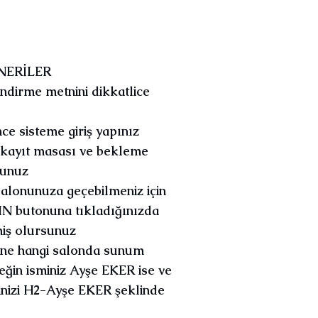
NERİLER
endirme metnini dikkatlice
e sisteme giriş yapınız
l kayıt masası ve bekleme
sunuz
salonunuza geçebilmeniz için
OIN butonuna tıkladığınızda
iş olursunuz
nüne hangi salonda sunum
eğin isminiz Ayşe EKER ise ve
nizi H2-Ayşe EKER şeklinde